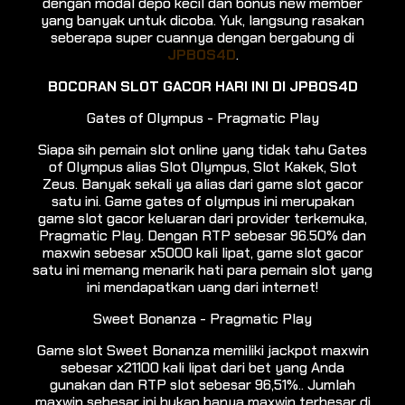
dengan modal depo kecil dan bonus new member
yang banyak untuk dicoba. Yuk, langsung rasakan
seberapa super cuannya dengan bergabung di
JPBOS4D
.
BOCORAN SLOT GACOR HARI INI DI JPBOS4D
Gates of Olympus - Pragmatic Play
Siapa sih pemain slot online yang tidak tahu Gates
of Olympus alias Slot Olympus, Slot Kakek, Slot
Zeus. Banyak sekali ya alias dari game slot gacor
satu ini. Game gates of olympus ini merupakan
game slot gacor keluaran dari provider terkemuka,
Pragmatic Play. Dengan RTP sebesar 96.50% dan
maxwin sebesar x5000 kali lipat, game slot gacor
satu ini memang menarik hati para pemain slot yang
ini mendapatkan uang dari internet!
Sweet Bonanza - Pragmatic Play
Game slot Sweet Bonanza memiliki jackpot maxwin
sebesar x21100 kali lipat dari bet yang Anda
gunakan dan RTP slot sebesar 96,51%.. Jumlah
maxwin sebesar ini bukan hanya maxwin terbesar di