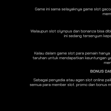
Game ini sama selayaknya game slot gaco
memi
Walaupun slot olympus dan bonanza bisa dibil
ini sedang tersenyum kep
Kalau dalam game slot para pemain hanya 
taruhan untuk mendapatkan keuntungan yang 
men
BONUS DA
Sebagai penyedia atau agen slot online pali
semua para member slot. promo dan bonus men