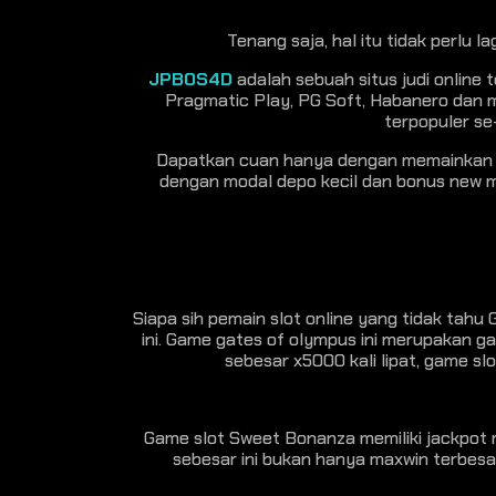
Tenang saja, hal itu tidak perlu 
JPBOS4D
adalah sebuah situs judi online 
Pragmatic Play, PG Soft, Habanero dan mas
terpopuler se
Dapatkan cuan hanya dengan memainkan s
dengan modal depo kecil dan bonus new 
Siapa sih pemain slot online yang tidak tahu 
ini. Game gates of olympus ini merupakan g
sebesar x5000 kali lipat, game sl
Game slot Sweet Bonanza memiliki jackpot m
sebesar ini bukan hanya maxwin terbesar