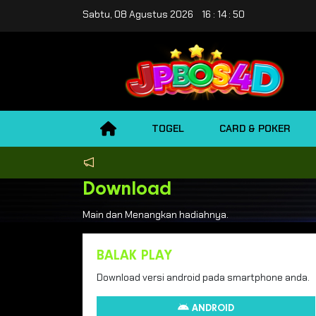
Sabtu, 08 Agustus 2026 16 : 14 : 51
TOGEL
CARD & POKER
Download
Main dan Menangkan hadiahnya.
BALAK PLAY
Download versi android pada smartphone anda.
ANDROID