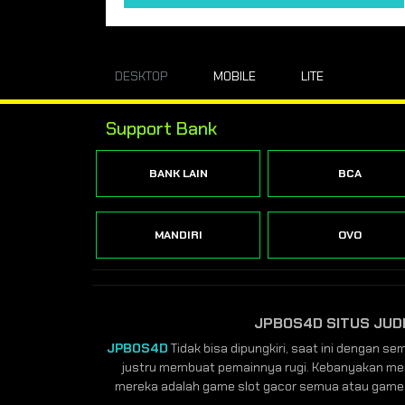
DESKTOP
MOBILE
LITE
Support Bank
BANK LAIN
BCA
MANDIRI
OVO
JPBOS4D SITUS JUDI 
JPBOS4D
Tidak bisa dipungkiri, saat ini dengan s
justru membuat pemainnya rugi. Kebanyakan membe
mereka adalah game slot gacor semua atau game slo