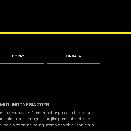
GOPAY
LINKAJA
MI DI INDONESIA 2026
baru bermunculan. Namun, kebanyakan situs-situs ini
misalnya saja mengatakan jika game slot di situs
main slot online paling utama adalah pilihan situs