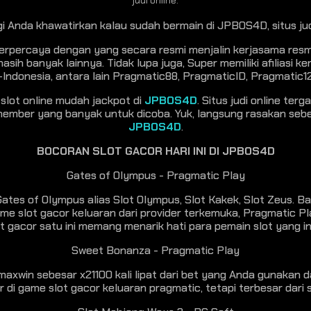
lagi Anda khawatirkan kalau sudah bermain di JPBOS4D, situs ju
terpercaya dengan yang secara resmi menjalin kerjasama resmi 
ih banyak lainnya. Tidak lupa juga, Super memiliki afiliasi ke
-Indonesia, antara lain Pragmatic88, PragmaticID, Pragmatic12
lot online mudah jackpot di
JPBOS4D
. Situs judi online ter
member yang banyak untuk dicoba. Yuk, langsung rasakan seb
JPBOS4D
.
BOCORAN SLOT GACOR HARI INI DI JPBOS4D
Gates of Olympus - Pragmatic Play
Gates of Olympus alias Slot Olympus, Slot Kakek, Slot Zeus. Ba
ame slot gacor keluaran dari provider terkemuka, Pragmatic
ot gacor satu ini memang menarik hati para pemain slot yang i
Sweet Bonanza - Pragmatic Play
axwin sebesar x21100 kali lipat dari bet yang Anda gunakan 
 di game slot gacor keluaran pragmatic, tetapi terbesar dar