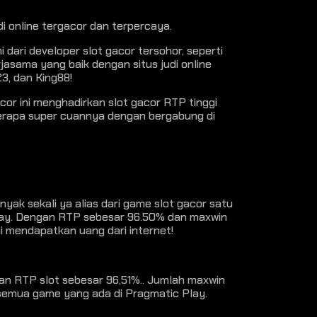
di online tergacor dan terpercaya.
dari developer slot gacor tersohor, seperti
rjasama yang baik dengan situs judi online
3, dan King88!
gacor ini menghadirkan slot gacor RTP tinggi
erapa super cuannya dengan bergabung di
nyak sekali ya alias dari game slot gacor satu
 Play. Dengan RTP sebesar 96.50% dan maxwin
ni mendapatkan uang dari internet!
dan RTP slot sebesar 96,51%.. Jumlah maxwin
i semua game yang ada di Pragmatic Play.