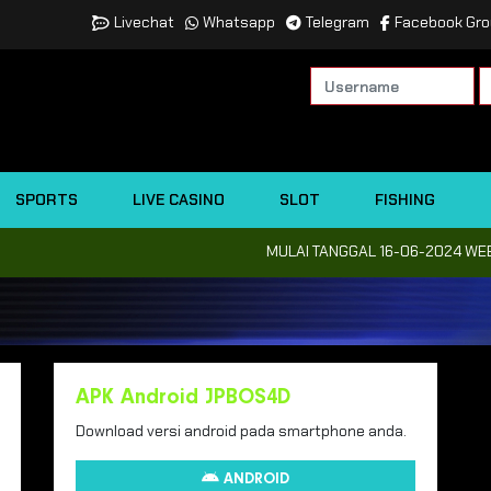
Livechat
Whatsapp
Telegram
Facebook Gr
SPORTS
LIVE CASINO
SLOT
FISHING
MULAI TANGGAL 16-06-2024 WEBSIT
APK Android JPBOS4D
Download versi android pada smartphone anda.
ANDROID